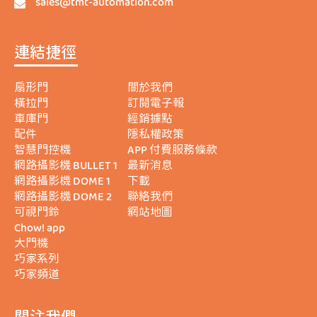
sales@tmt-automation.com
連結捷徑
扇形門
關於我們
橫拉門
訂閱電子報
車庫門
經銷據點
配件
隱私權政策
智慧門控機
APP 付費服務條款
網路攝影機 BULLET 1
最新消息
網路攝影機 DOME 1
下載
網路攝影機 DOME 2
聯絡我們
可視門鈴
網站地圖
Chow! app
大門機
巧家系列
巧家頻道
關注我們